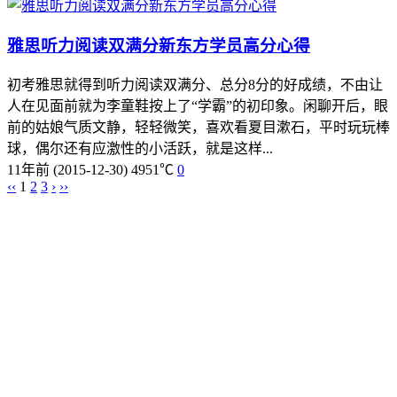
雅思听力阅读双满分新东方学员高分心得
初考雅思就得到听力阅读双满分、总分8分的好成绩，不由让
人在见面前就为李童鞋按上了“学霸”的初印象。闲聊开后，眼
前的姑娘气质文静，轻轻微笑，喜欢看夏目漱石，平时玩玩棒
球，偶尔还有应激性的小活跃，就是这样...
11年前
(2015-12-30)
4951℃
0
‹‹
1
2
3
›
››