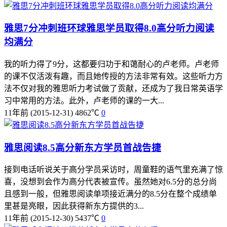
雅思7分冲刺班环球雅思学员取得8.0高分听力阅读
均满分
我的听力得了9分，这都要归功于和蔼耐心的卢老师。卢老师
的课不仅活泼有趣，而且她传授的方法非常有效。这些听力方
法不仅对我的雅思听力考试做了贡献，还成为了我日常英语学
习中常用的方法。此外，卢老师的课的一大...
11年前
(2015-12-31)
4862℃
0
雅思阅读8.5高分新东方学员首战告捷
接到电话听说关于高分学员采访时，周童鞋的语气里充满了惊
喜，没想到会作为高分代表被宣传。虽然她对6.5分的总分尚
且感到一般，但雅思阅读单项接近满分的8.5分在整个成绩单
里甚是亮眼，因此获得新东方提供的3...
11年前
(2015-12-30)
5437℃
0