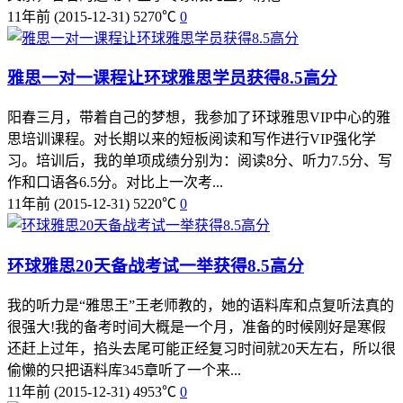
11年前
(2015-12-31)
5270℃
0
雅思一对一课程让环球雅思学员获得8.5高分
阳春三月，带着自己的梦想，我参加了环球雅思VIP中心的雅
思培训课程。对长期以来的短板阅读和写作进行VIP强化学
习。培训后，我的单项成绩分别为：阅读8分、听力7.5分、写
作和口语各6.5分。对比上一次考...
11年前
(2015-12-31)
5220℃
0
环球雅思20天备战考试一举获得8.5高分
我的听力是“雅思王”王老师教的，她的语料库和点复听法真的
很强大!我的备考时间大概是一个月，准备的时候刚好是寒假
还赶上过年，掐头去尾可能正经复习时间就20天左右，所以很
偷懒的只把语料库345章听了一个来...
11年前
(2015-12-31)
4953℃
0