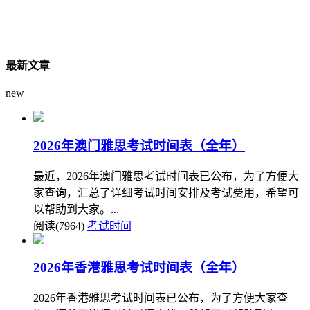
最新文章
new
2026年澳门雅思考试时间表（全年）
最近，2026年澳门雅思考试时间表已公布，为了方便大
家查询，汇总了详细考试时间安排及考试费用，希望可
以帮助到大家。...
阅读(7964)
考试时间
2026年香港雅思考试时间表（全年）
2026年香港雅思考试时间表已公布，为了方便大家查