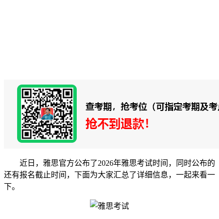
近日，雅思官方公布了2026年雅思考试时间，同时公布的
还有报名截止时间，下面为大家汇总了详细信息，一起来看一
下。