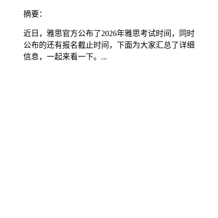
摘要：
近日，雅思官方公布了2026年雅思考试时间，同时
公布的还有报名截止时间，下面为大家汇总了详细
信息，一起来看一下。...