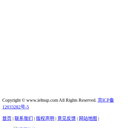
Copyright © www.ieltsup.com All Rights Reserved.
京ICP备
12033282号-5
首页
|
联系我们
|
版权声明
|
意见反馈
|
网站地图
|