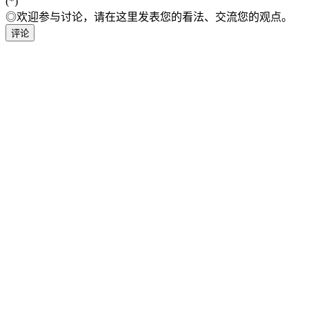
(*)
◎欢迎参与讨论，请在这里发表您的看法、交流您的观点。