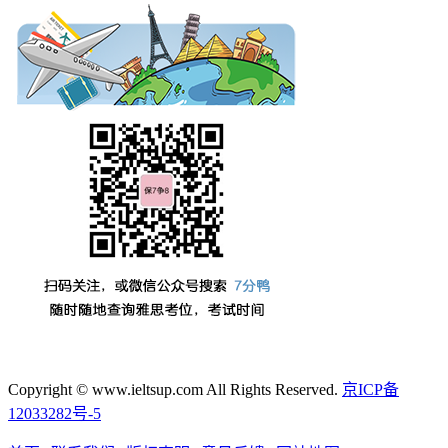
Copyright © www.ieltsup.com All Rights Reserved.
京ICP备
12033282号-5