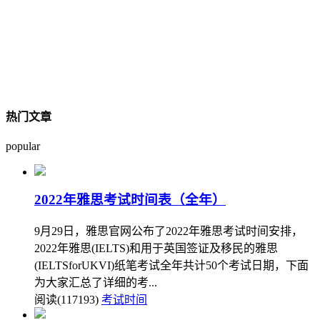
热门文章
popular
2022年雅思考试时间表（全年）
9月29日，雅思官网公布了2022年雅思考试时间安排，
2022年雅思(IELTS)和用于英国签证及移民的雅思
(IELTSforUKVI)纸笔考试全年共计50个考试日期，下面
为大家汇总了详细的考...
阅读(117193)
考试时间