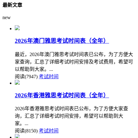
最新文章
new
2026年澳门雅思考试时间表（全年）
最近，2026年澳门雅思考试时间表已公布，为了方便大
家查询，汇总了详细考试时间安排及考试费用，希望可
以帮助到大家。...
阅读(7947)
考试时间
2026年香港雅思考试时间表（全年）
2026年香港雅思考试时间表已公布，为了方便大家查
询，汇总了详细考试时间安排，希望可以帮助到大
家。...
阅读(8150)
考试时间