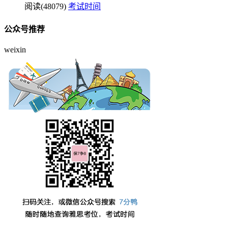
阅读(48079)
考试时间
公众号推荐
weixin