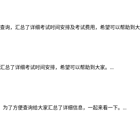
家查询，汇总了详细考试时间安排及考试费用，希望可以帮助到大家。
汇总了详细考试时间安排，希望可以帮助到大家。...
间表，为了方便查询给大家汇总了详细信息，一起来看一下。...