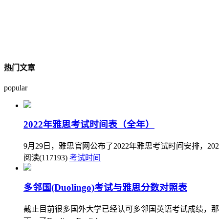
热门文章
popular
2022年雅思考试时间表（全年）
9月29日，雅思官网公布了2022年雅思考试时间安排，2022
阅读(117193)
考试时间
多邻国(Duolingo)考试与雅思分数对照表
截止目前很多国外大学已经认可多邻国英语考试成绩，那