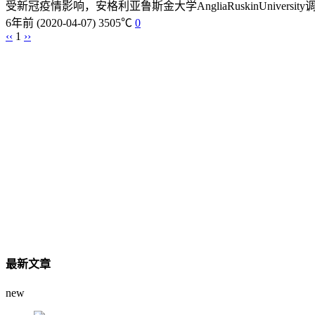
受新冠疫情影响，安格利亚鲁斯金大学AngliaRuskinUniv
6年前
(2020-04-07)
3505℃
0
‹‹
1
››
最新文章
new