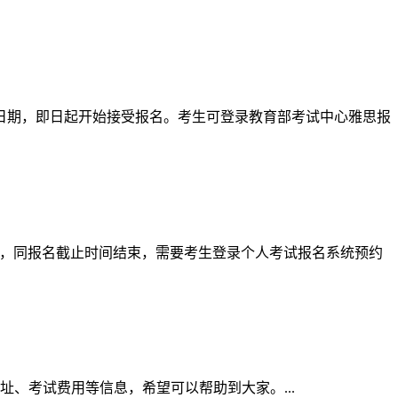
送日期，即日起开始接受报名。考生可登录教育部考试中心雅思报
开放，同报名截止时间结束，需要考生登录个人考试报名系统预约
、考试费用等信息，希望可以帮助到大家。...