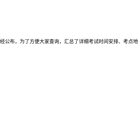
已经公布，为了方便大家查询，汇总了详细考试时间安排、考点地址