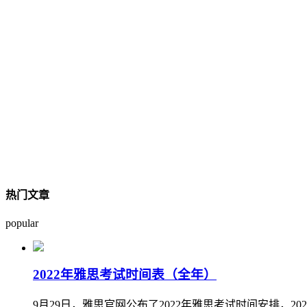
热门文章
popular
2022年雅思考试时间表（全年）
9月29日，雅思官网公布了2022年雅思考试时间安排，2022