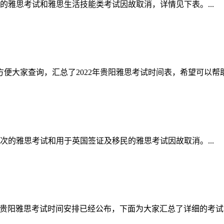
民的雅思考试和雅思生活技能类考试因故取消，详情见下表。...
便大家查询，汇总了2022年贵阳雅思考试时间表，希望可以帮助
场次的雅思考试和用于英国签证及移民的雅思考试因故取消。...
21年贵阳雅思考试时间安排已经公布，下面为大家汇总了详细的