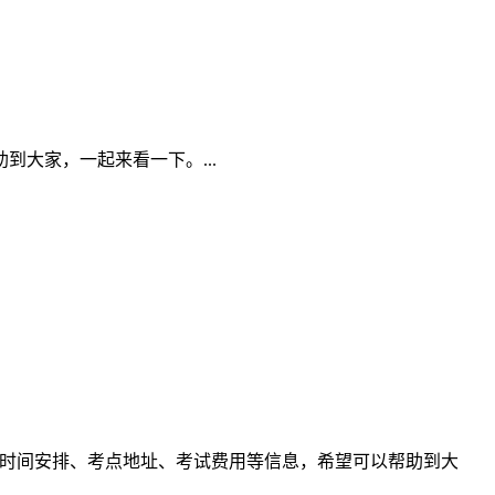
到大家，一起来看一下。...
考试时间安排、考点地址、考试费用等信息，希望可以帮助到大