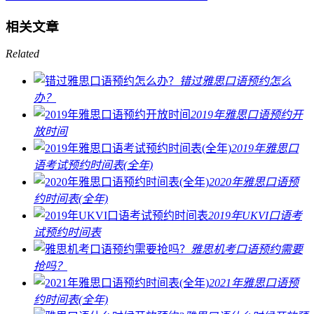
相关文章
Related
错过雅思口语预约怎么
办？
2019年雅思口语预约开
放时间
2019年雅思口
语考试预约时间表(全年)
2020年雅思口语预
约时间表(全年)
2019年UKVI口语考
试预约时间表
雅思机考口语预约需要
抢吗？
2021年雅思口语预
约时间表(全年)