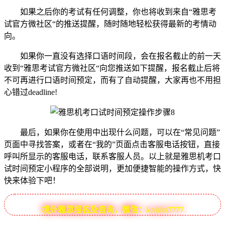
如果之后你的考试有任何调整，你也将收到来自“雅思考
试官方微社区“的推送提醒，随时随地轻松获得最新的考情动
向。
如果你一直没有选择口语时间段，会在报名截止的前一天
收到“雅思考试官方微社区“向您推送如下提醒，报名截止后将
不可再进行口语时间预定，而有了自动提醒，大家再也不用担
心错过deadline!
最后，如果你在使用中出现什么问题，可以在“常见问题”
页面中寻找答案，或者在“我的”页面点击客服电话按钮，直接
呼叫所显示的客服电话，联系客服人员。以上就是雅思机考口
试时间预定小程序的全部说明，更加便捷智能的操作方式，快
快来体验下吧！
境外雅思报名及咨询，微信：koielts7777