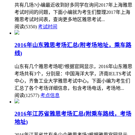
共有几场?小编最近收到好多同学在询问2017年上海雅思
考试时间的问题，下面小编就为考生们整理2017年上海
雅思考试时间表，查询更多地区雅思考试...
阅读(5350)
考试时间
2016年山东雅思考场汇总(附考场地址，乘车路
线)
山东有几个雅思考场呢?根据官网显示，2016年山东雅思
考场共有3个，分别是：中国海洋大学，济南IELTS考试
中心，齐鲁工业大学雅思考试中心。下面小编为考生们
汇总了各个考场详细信息，包含考场电话，考场地...
阅读(12577)
考点信息
2016年江苏省雅思考场汇总(附乘车路线，考场
地址)
2016年江苏省共有多少个雅思考场?根据雅思官网显示，