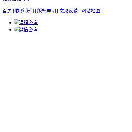
首页
|
联系我们
|
版权声明
|
意见反馈
|
网站地图
|
课程咨询
微信咨询