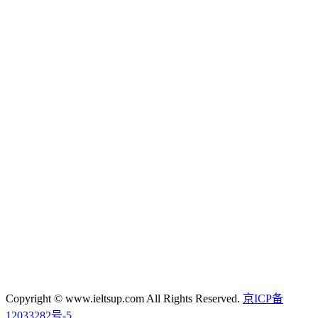
Copyright © www.ieltsup.com All Rights Reserved.
京ICP备
12033282号-5