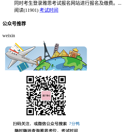
同时考生登录雅思考试报名网站进行报名及缴费。...
阅读(11901)
考试时间
公众号推荐
weixin