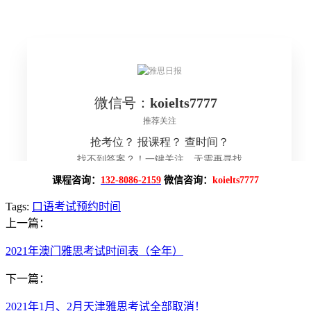
课程咨询：
132-8086-2159
微信咨询：
koielts7777
Tags:
口语考试预约时间
上一篇：
2021年澳门雅思考试时间表（全年）
下一篇：
2021年1月、2月天津雅思考试全部取消！