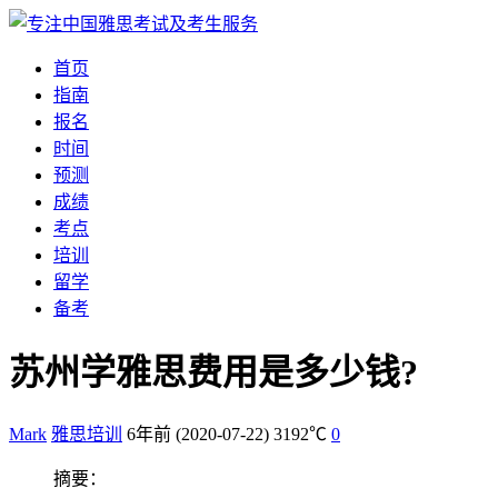
首页
指南
报名
时间
预测
成绩
考点
培训
留学
备考
苏州学雅思费用是多少钱?
Mark
雅思培训
6年前
(2020-07-22)
3192℃
0
摘要：