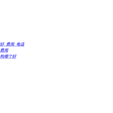
好_费用_电话
_费用
构哪个好