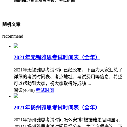
随机文章
recommend
2021年无锡雅思考试时间表（全年）
2021年无锡雅思考试时间已经公布，下面为大家汇总了
详细的考试时间表、考点地址、考试费用等信息，希望
可以帮助到大家，祝大家取得好成绩!...
阅读(4648)
考试时间
2021年扬州雅思考试时间表（全年）
2021年扬州雅思考试时间怎么安排?根据雅思官网显示，
2021年扬州雅思考试时间已经公布，为了方便查询，下