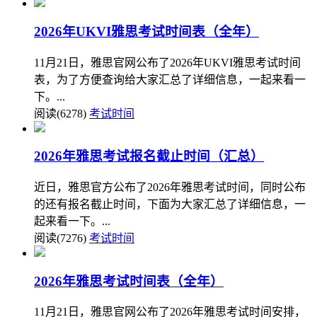
2026年UKVI雅思考试时间表（全年）
11月21日，雅思官网公布了2026年UKVI雅思考试时间
表，为了方便查询给大家汇总了详细信息，一起来看一
下。...
阅读(6278)
考试时间
2026年雅思考试报名截止时间（汇总）
近日，雅思官方公布了2026年雅思考试时间，同时公布
的还有报名截止时间，下面为大家汇总了详细信息，一
起来看一下。...
阅读(7276)
考试时间
2026年雅思考试时间表（全年）
11月21日，雅思官网公布了2026年雅思考试时间安排，