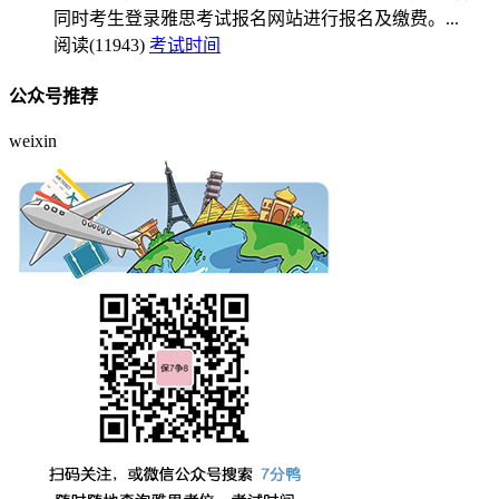
同时考生登录雅思考试报名网站进行报名及缴费。...
阅读(11943)
考试时间
公众号推荐
weixin