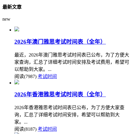
最新文章
new
2026年澳门雅思考试时间表（全年）
最近，2026年澳门雅思考试时间表已公布，为了方便大
家查询，汇总了详细考试时间安排及考试费用，希望可
以帮助到大家。...
阅读(7987)
考试时间
2026年香港雅思考试时间表（全年）
2026年香港雅思考试时间表已公布，为了方便大家查
询，汇总了详细考试时间安排，希望可以帮助到大
家。...
阅读(8187)
考试时间