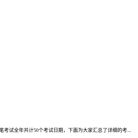
VI)纸笔考试全年共计50个考试日期，下面为大家汇总了详细的考...