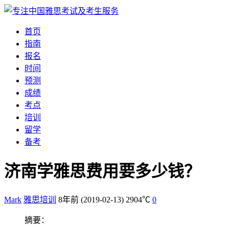
首页
指南
报名
时间
预测
成绩
考点
培训
留学
备考
济南学雅思费用要多少钱？
Mark
雅思培训
8年前
(2019-02-13)
2904℃
0
摘要：