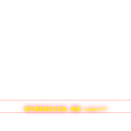
境外雅思报名及咨询，微信：koielts7777