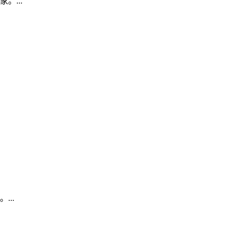
...
..