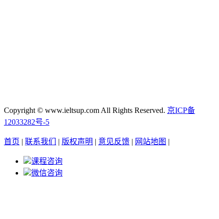
Copyright © www.ieltsup.com All Rights Reserved.
京ICP备
12033282号-5
首页
|
联系我们
|
版权声明
|
意见反馈
|
网站地图
|
课程咨询
微信咨询