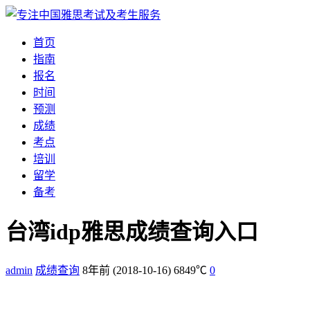
首页
指南
报名
时间
预测
成绩
考点
培训
留学
备考
台湾idp雅思成绩查询入口
admin
成绩查询
8年前
(2018-10-16)
6849℃
0