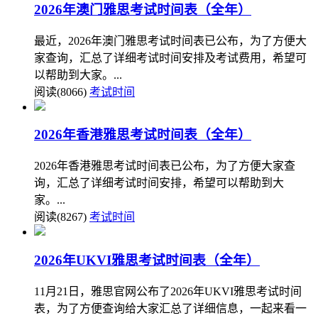
2026年澳门雅思考试时间表（全年）
最近，2026年澳门雅思考试时间表已公布，为了方便大
家查询，汇总了详细考试时间安排及考试费用，希望可
以帮助到大家。...
阅读(8066)
考试时间
2026年香港雅思考试时间表（全年）
2026年香港雅思考试时间表已公布，为了方便大家查
询，汇总了详细考试时间安排，希望可以帮助到大
家。...
阅读(8267)
考试时间
2026年UKVI雅思考试时间表（全年）
11月21日，雅思官网公布了2026年UKVI雅思考试时间
表，为了方便查询给大家汇总了详细信息，一起来看一