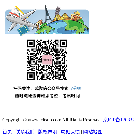
Copyright © www.ieltsup.com All Rights Reserved.
京ICP备120332
首页
|
联系我们
|
版权声明
|
意见反馈
|
网站地图
|