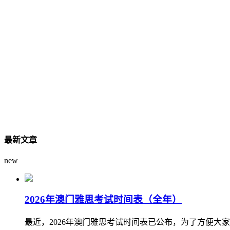
最新文章
new
2026年澳门雅思考试时间表（全年）
最近，2026年澳门雅思考试时间表已公布，为了方便大