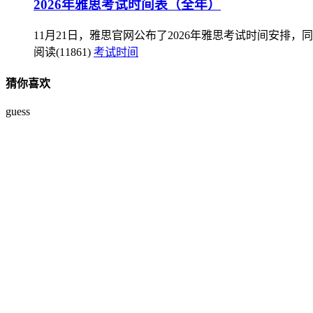
2026年雅思考试时间表（全年）
11月21日，雅思官网公布了2026年雅思考试时间安排，
阅读(11861)
考试时间
猜你喜欢
guess