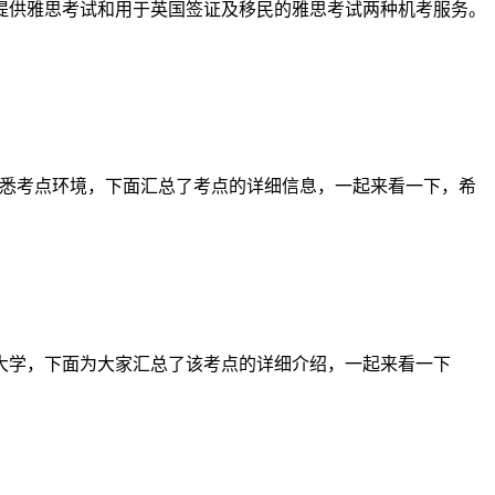
以提供雅思考试和用于英国签证及移民的雅思考试两种机考服务。
熟悉考点环境，下面汇总了考点的详细信息，一起来看一下，希
程大学，下面为大家汇总了该考点的详细介绍，一起来看一下