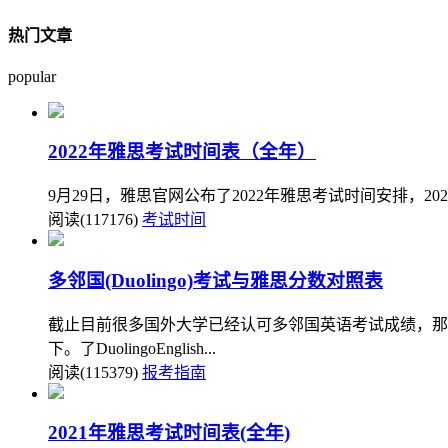
热门文章
popular
2022年雅思考试时间表（全年）
9月29日，雅思官网公布了2022年雅思考试时间安排，2022
阅读(117176)
考试时间
多邻国(Duolingo)考试与雅思分数对照表
截止目前很多国外大学已经认可多邻国英语考试成绩，那
下。了DuolingoEnglish...
阅读(115379)
报考指南
2021年雅思考试时间表(全年)