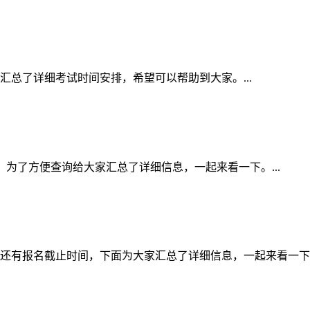
汇总了详细考试时间安排，希望可以帮助到大家。...
间表，为了方便查询给大家汇总了详细信息，一起来看一下。...
的还有报名截止时间，下面为大家汇总了详细信息，一起来看一下。.