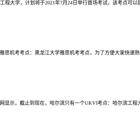
工程大学，计划将于2021年7月24日举行首场考试，该考点可
处雅思机考考点：黑龙江大学雅思机考考点，为了方便大家快速
名官网显示，截止到现在，哈尔滨只有一个UKVI考点：哈尔滨工