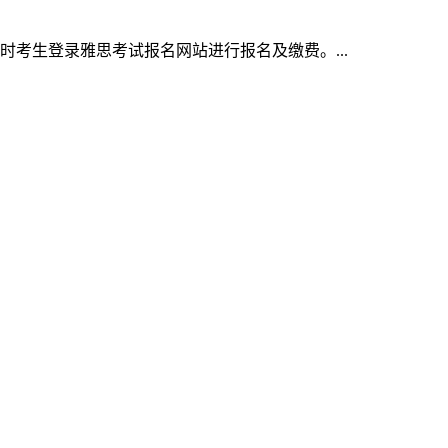
同时考生登录雅思考试报名网站进行报名及缴费。...