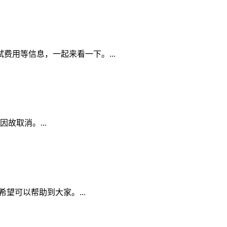
费用等信息，一起来看一下。...
故取消。...
望可以帮助到大家。...