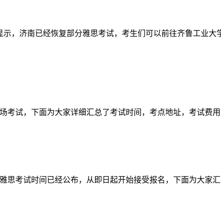
显示，济南已经恢复部分雅思考试，考生们可以前往齐鲁工业大
计42场考试，下面为大家详细汇总了考试时间，考点地址，考试费
年济南雅思考试时间已经公布，从即日起开始接受报名，下面为大家汇