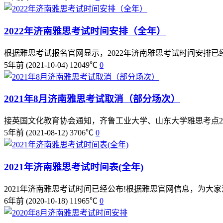
2022年济南雅思考试时间安排（全年）
根据雅思考试报名官网显示，2022年济南雅思考试时间安排已
5年前
(2021-10-04)
12049℃
0
2021年8月济南雅思考试取消（部分场次）
接英国文化教育协会通知，齐鲁工业大学、山东大学雅思考点20
5年前
(2021-08-12)
3706℃
0
2021年济南雅思考试时间表(全年)
2021年济南雅思考试时间已经公布!根据雅思官网信息，为大家
6年前
(2020-10-18)
11965℃
0