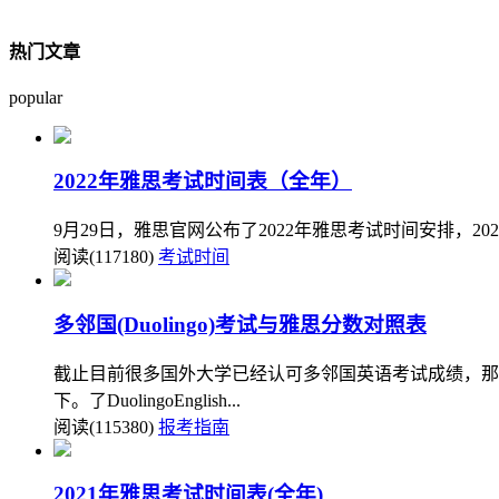
热门文章
popular
2022年雅思考试时间表（全年）
9月29日，雅思官网公布了2022年雅思考试时间安排，2022
阅读(117180)
考试时间
多邻国(Duolingo)考试与雅思分数对照表
截止目前很多国外大学已经认可多邻国英语考试成绩，那
下。了DuolingoEnglish...
阅读(115380)
报考指南
2021年雅思考试时间表(全年)