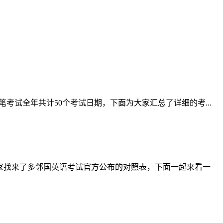
VI)纸笔考试全年共计50个考试日期，下面为大家汇总了详细的考...
家找来了多邻国英语考试官方公布的对照表，下面一起来看一