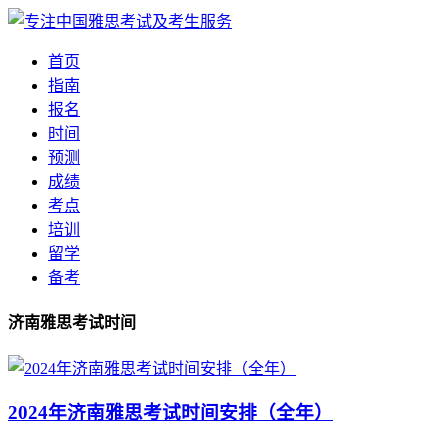
首页
指南
报名
时间
预测
成绩
考点
培训
留学
备考
济南雅思考试时间
2024年济南雅思考试时间安排（全年）