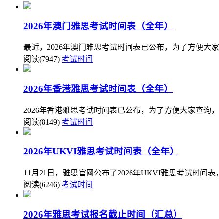
2026年澳门雅思考试时间表（全年）
最近，2026年澳门雅思考试时间表已公布，为了方便大
阅读(7947)
考试时间
2026年香港雅思考试时间表（全年）
2026年香港雅思考试时间表已公布，为了方便大家查询，
阅读(8149)
考试时间
2026年UKVI雅思考试时间表（全年）
11月21日，雅思官网公布了2026年UKVI雅思考试时
阅读(6246)
考试时间
2026年雅思考试报名截止时间（汇总）