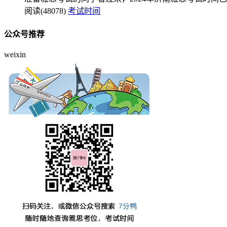
阅读(48078)
考试时间
公众号推荐
weixin