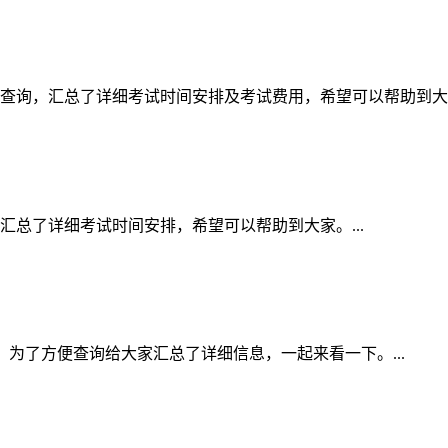
家查询，汇总了详细考试时间安排及考试费用，希望可以帮助到大家。
汇总了详细考试时间安排，希望可以帮助到大家。...
间表，为了方便查询给大家汇总了详细信息，一起来看一下。...