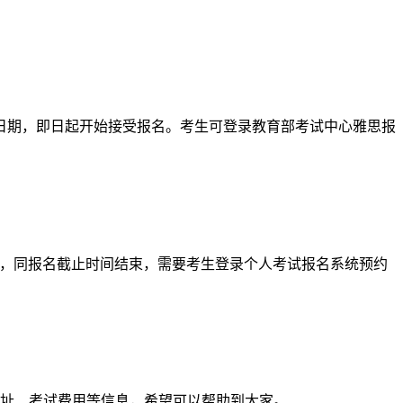
送日期，即日起开始接受报名。考生可登录教育部考试中心雅思报
开放，同报名截止时间结束，需要考生登录个人考试报名系统预约
、考试费用等信息，希望可以帮助到大家。...