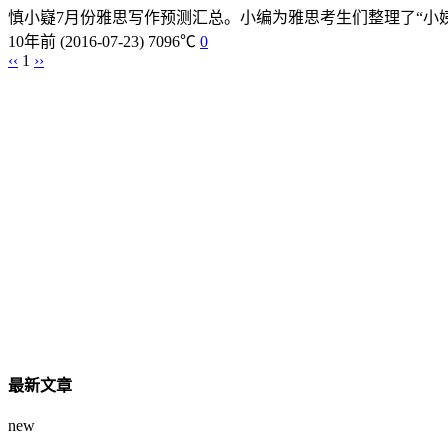
慎小嶷7月份雅思写作预测汇总。小编为雅思考生们整理了“小姨”
10年前
(2016-07-23)
7096℃
0
‹‹
1
››
最新文章
new