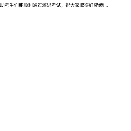
助考生们能顺利通过雅思考试，祝大家取得好成绩!...