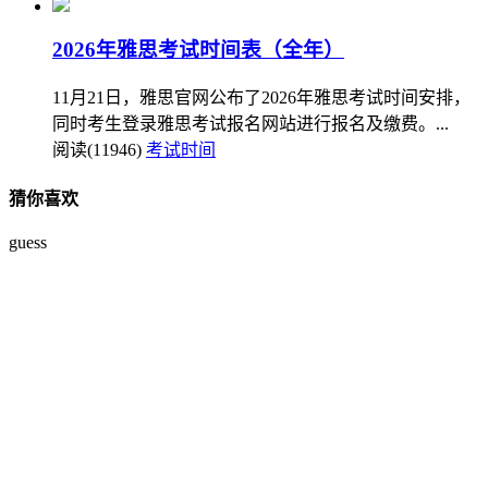
2026年雅思考试时间表（全年）
11月21日，雅思官网公布了2026年雅思考试时间安排，
同时考生登录雅思考试报名网站进行报名及缴费。...
阅读(11946)
考试时间
猜你喜欢
guess