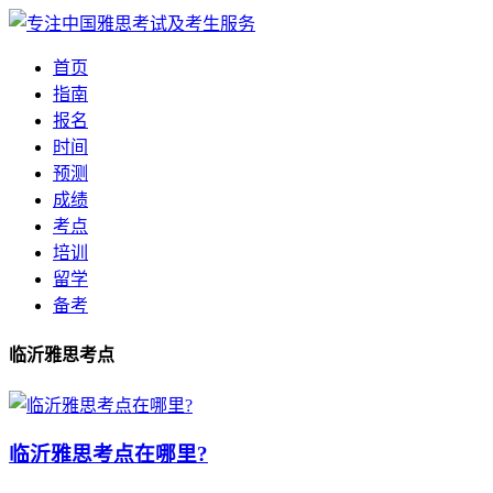
首页
指南
报名
时间
预测
成绩
考点
培训
留学
备考
临沂雅思考点
临沂雅思考点在哪里?