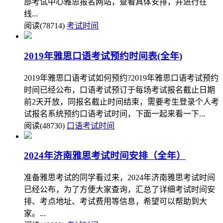
部考试中心雅思报名网站，查看具体安排，并进行在
线...
阅读(78714)
考试时间
2019年雅思口语考试预约时间表(全年)
2019年雅思口语考试如何预约?2019年雅思口语考试预约
时间已经公布，口语考试预订于每场考试报名截止日期
前2天开放，同报名截止时间结束，需要考生登录个人考
试报名系统预约口语考试时间，下面一起来看一下...
阅读(48730)
口语考试时间
2024年济南雅思考试时间安排（全年）
准备雅思考试的同学看过来，2024年济南雅思考试时间
已经公布，为了方便大家查询，汇总了详细考试时间安
排、考点地址、考试费用等信息，希望可以帮助到大
家。...