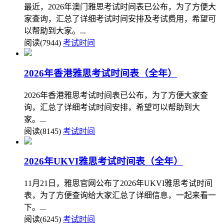
最近，2026年澳门雅思考试时间表已公布，为了方便大
家查询，汇总了详细考试时间安排及考试费用，希望可
以帮助到大家。...
阅读(7944)
考试时间
2026年香港雅思考试时间表（全年）
2026年香港雅思考试时间表已公布，为了方便大家查
询，汇总了详细考试时间安排，希望可以帮助到大
家。...
阅读(8145)
考试时间
2026年UKVI雅思考试时间表（全年）
11月21日，雅思官网公布了2026年UKVI雅思考试时间
表，为了方便查询给大家汇总了详细信息，一起来看一
下。...
阅读(6245)
考试时间