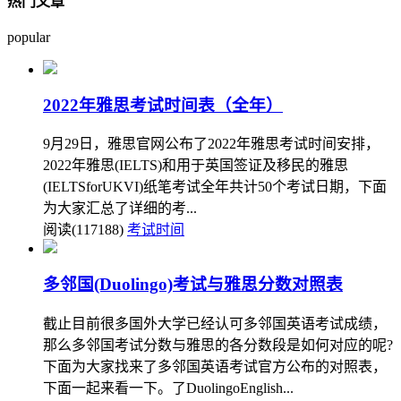
热门文章
popular
2022年雅思考试时间表（全年）
9月29日，雅思官网公布了2022年雅思考试时间安排，
2022年雅思(IELTS)和用于英国签证及移民的雅思
(IELTSforUKVI)纸笔考试全年共计50个考试日期，下面
为大家汇总了详细的考...
阅读(117188)
考试时间
多邻国(Duolingo)考试与雅思分数对照表
截止目前很多国外大学已经认可多邻国英语考试成绩，
那么多邻国考试分数与雅思的各分数段是如何对应的呢?
下面为大家找来了多邻国英语考试官方公布的对照表，
下面一起来看一下。了DuolingoEnglish...