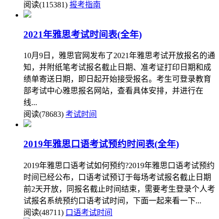
阅读(115381)
报考指南
2021年雅思考试时间表(全年)
10月9日，雅思官网发布了2021年雅思考试开放报名的通
知，并附纸笔考试报名截止日期、准考证打印日期和成
绩单寄送日期，即日起开始接受报名。考生可登录教育
部考试中心雅思报名网站，查看具体安排，并进行在
线...
阅读(78683)
考试时间
2019年雅思口语考试预约时间表(全年)
2019年雅思口语考试如何预约?2019年雅思口语考试预约
时间已经公布，口语考试预订于每场考试报名截止日期
前2天开放，同报名截止时间结束，需要考生登录个人考
试报名系统预约口语考试时间，下面一起来看一下...
阅读(48711)
口语考试时间