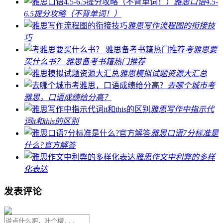
雅思口语4.5-
6.5提分攻略（不背单词！）
雅思写作流程图的衔接技
巧
考雅思要
买什么书？ 雅思备考书籍热门推荐
雅思模拟试题资源大汇总
去哪个城市考
雅思，口语成绩给分高？
雅思写作中指示代
词it和this的区别
雅思口语7分标准是
什么?官方解答
雅思作文中利弊的多样
化表达
发表评论