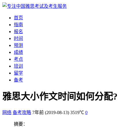
首页
指南
报名
时间
预测
成绩
考点
培训
留学
备考
雅思大小作文时间如何分配?
网络
备考攻略
7年前
(2019-08-13)
3519℃
0
摘要：