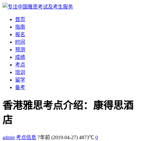
首页
指南
报名
时间
预测
成绩
考点
培训
留学
备考
香港雅思考点介绍：康得思酒
店
admin
考点信息
7年前
(2019-04-27)
4873℃
0