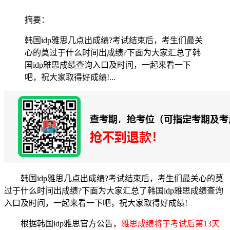
摘要：
韩国idp雅思几点出成绩?考试结束后，考生们最关
心的莫过于什么时间出成绩?下面为大家汇总了韩
国idp雅思成绩查询入口及时间，一起来看一下
吧，祝大家取得好成绩!...
韩国idp雅思几点出成绩?考试结束后，考生们最关心的莫
过于什么时间出成绩?下面为大家汇总了韩国idp雅思成绩查询
入口及时间，一起来看一下吧，祝大家取得好成绩!
根据韩国idp雅思官方公告，
雅思成绩将于考试后第13天