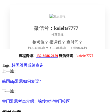
课程咨询：
132-8086-2159
微信咨询：
koielts7777
Tags:
韩国雅思成绩查询
上一篇：
韩国idp雅思如何复议？
下一篇：
金门雅思考点介绍：铭传大学金门校区