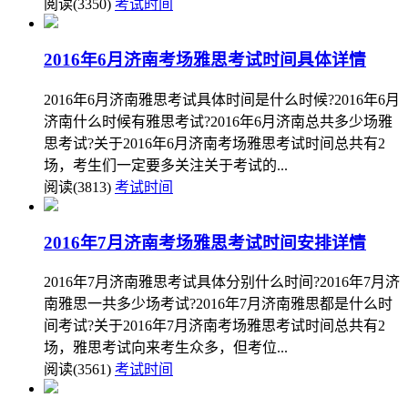
阅读(3350)
考试时间
2016年6月济南考场雅思考试时间具体详情
2016年6月济南雅思考试具体时间是什么时候?2016年6月
济南什么时候有雅思考试?2016年6月济南总共多少场雅
思考试?关于2016年6月济南考场雅思考试时间总共有2
场，考生们一定要多关注关于考试的...
阅读(3813)
考试时间
2016年7月济南考场雅思考试时间安排详情
2016年7月济南雅思考试具体分别什么时间?2016年7月济
南雅思一共多少场考试?2016年7月济南雅思都是什么时
间考试?关于2016年7月济南考场雅思考试时间总共有2
场，雅思考试向来考生众多，但考位...
阅读(3561)
考试时间