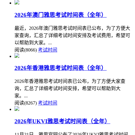
2026年澳门雅思考试时间表（全年）
最近，2026年澳门雅思考试时间表已公布，为了方便大
家查询，汇总了详细考试时间安排及考试费用，希望可
以帮助到大家。...
阅读(8066)
考试时间
2026年香港雅思考试时间表（全年）
2026年香港雅思考试时间表已公布，为了方便大家查
询，汇总了详细考试时间安排，希望可以帮助到大
家。...
阅读(8267)
考试时间
2026年UKVI雅思考试时间表（全年）
11月21日，雅思官网公布了2026年UKVI雅思考试时间