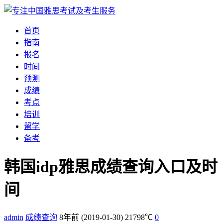
首页
指南
报名
时间
预测
成绩
考点
培训
留学
备考
韩国idp雅思成绩查询入口及时
间
admin
成绩查询
8年前
(2019-01-30)
21798℃
0