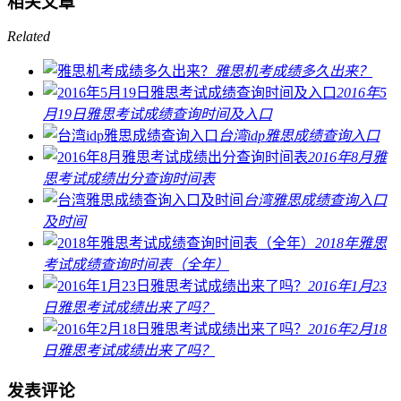
相关文章
Related
雅思机考成绩多久出来？
2016年5
月19日雅思考试成绩查询时间及入口
台湾idp雅思成绩查询入口
2016年8月雅
思考试成绩出分查询时间表
台湾雅思成绩查询入口
及时间
2018年雅思
考试成绩查询时间表（全年）
2016年1月23
日雅思考试成绩出来了吗？
2016年2月18
日雅思考试成绩出来了吗？
发表评论