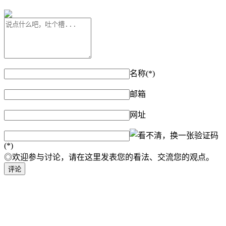
名称(*)
邮箱
网址
验证码
(*)
◎欢迎参与讨论，请在这里发表您的看法、交流您的观点。