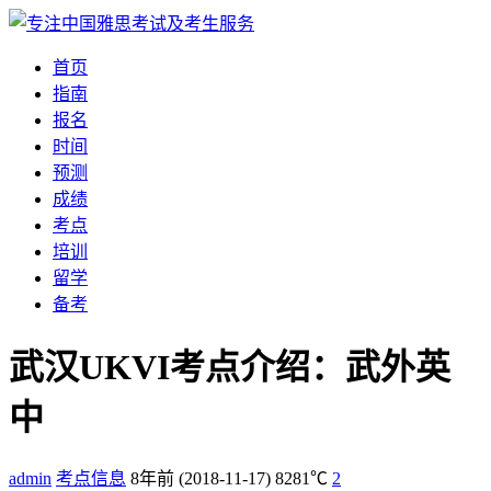
首页
指南
报名
时间
预测
成绩
考点
培训
留学
备考
武汉UKVI考点介绍：武外英
中
admin
考点信息
8年前
(2018-11-17)
8281℃
2