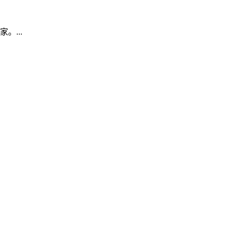
...
..