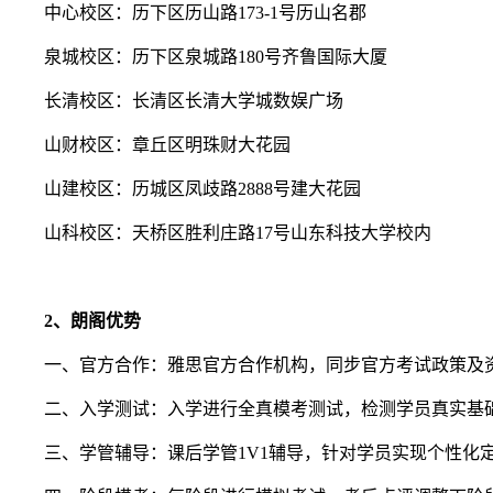
中心校区：历下区历山路173-1号历山名郡
泉城校区：历下区泉城路180号齐鲁国际大厦
长清校区：长清区长清大学城数娱广场
山财校区：章丘区明珠财大花园
山建校区：历城区凤歧路2888号建大花园
山科校区：天桥区胜利庄路17号山东科技大学校内
2、朗阁优势
一、官方合作：雅思官方合作机构，同步官方考试政策及
二、入学测试：入学进行全真模考测试，检测学员真实基础
三、学管辅导：课后学管1V1辅导，针对学员实现个性化