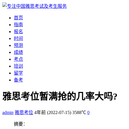
首页
指南
报名
时间
预测
成绩
考点
培训
留学
备考
雅思考位暂满抢的几率大吗?
admin
雅思考位
4年前
(2022-07-15)
3588℃
0
摘要：