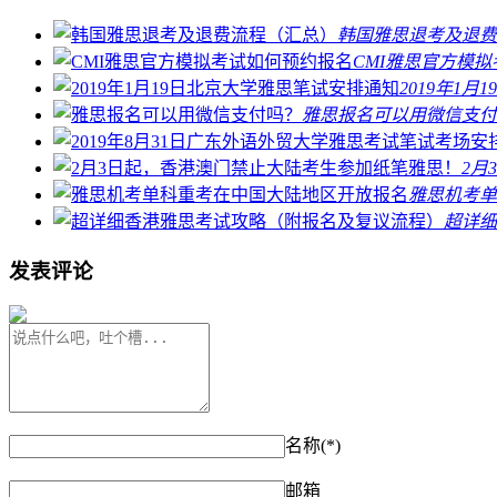
韩国雅思退考及退费
CMI雅思官方模
2019年1
雅思报名可以用微信支付
2月
雅思机考单
超详细
发表评论
名称(*)
邮箱