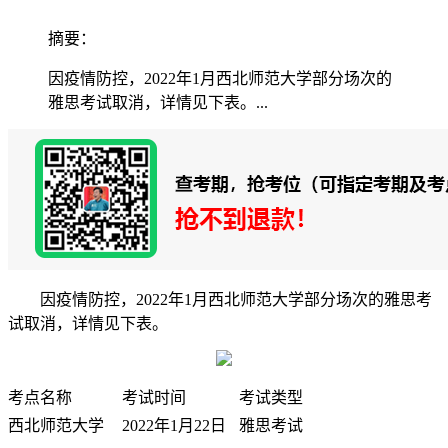
摘要：
因疫情防控，2022年1月西北师范大学部分场次的
雅思考试取消，详情见下表。...
因疫情防控，2022年1月西北师范大学部分场次的雅思考
试取消，详情见下表。
考点名称
考试时间
考试类型
西北师范大学
2022年1月22日
雅思考试