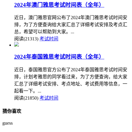
2024年澳门雅思考试时间表（全年）
近日，澳门雅思官网公布了2024年澳门雅思考试时间安
排，为了方便查询给大家汇总了详细考试安排及考点汇
总，希望可以帮助到大家。...
阅读(21313)
考试时间
2024年泰国雅思考试时间表（全年）
近日，泰国雅思官方公布了2024年泰国雅思考试时间安
排，计划考雅思的同学看过来，为了方便查询，给大家
汇总了详细考试安排、考点地址、考试费用等信息，一
起看一下。...
阅读(21850)
考试时间
猜你喜欢
guess