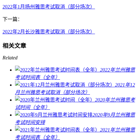
2022年1月扬州雅思考试取消（部分场次）
下一篇：
2022年2月长沙雅思考试取消（部分场次）
相关文章
Related
2022年兰州雅思
考试时间表（全年）
2021年12
月兰州雅思考试取消（部分场次）
2020年兰州雅思考
试时间（全年）
2020年9月兰州雅思
考试时间安排
2021年兰州雅思
考试时间表（全年）